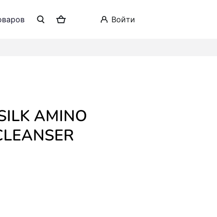
оваров
войти
CLEANSER