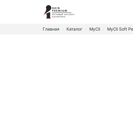
Главная
Каталог
MyCli
MyCli Soft Pe
/
/
/