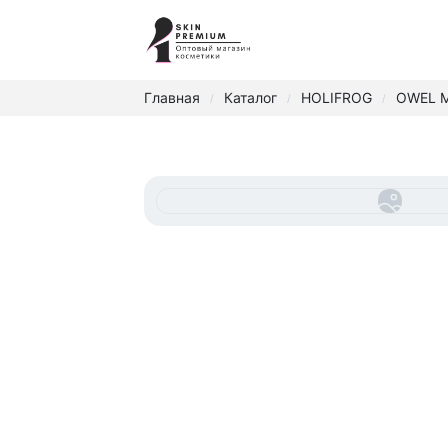
Главная
Каталог
HOLIFROG
OWEL M
/
/
/