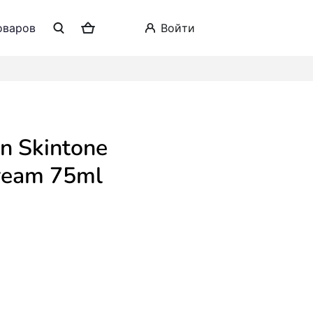
оваров
войти
Cream 75ml