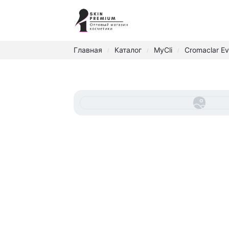
Главная
Каталог
MyCli
Cromaclar Ev
/
/
/