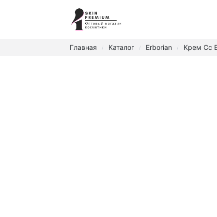
Главная
Каталог
Erborian
Крем Cc E
/
/
/