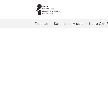
Главная
Каталог
Missha
Крем Для Л
/
/
/