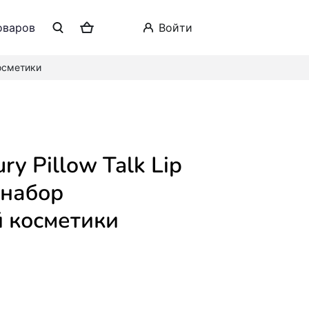
оваров
войти
косметики
 набор
 косметики