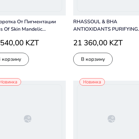
оротка От Пигментации
RHASSOUL & BHA
es Of Skin Mandelic
ANTIOXIDANTS PURIFYING
entation Corrector Night
MASK
 540,00 KZT
21 360,00 KZT
m 8 Ml
В корзину
В корзину
Новинка
Новинка