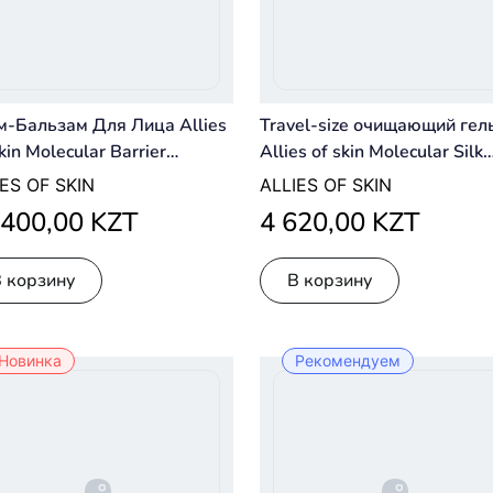
м-Бальзам Для Лица Allies
Travel-size очищающий гель
kin Molecular Barrier
Allies of skin Molecular Silk
overy Cream Balm 50 Мл
Amino Hydrating Cleanser 
IES OF SKIN
ALLIES OF SKIN
ml
 400,00 KZT
4 620,00 KZT
В корзину
В корзину
Новинка
Рекомендуем