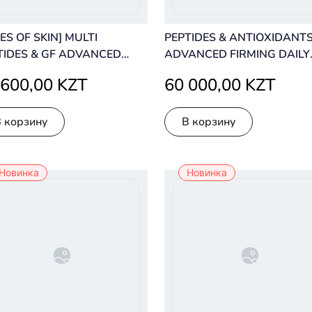
ES OF SKIN] MULTI
PEPTIDES & ANTIOXIDANT
TIDES & GF ADVANCED
ADVANCED FIRMING DAILY
TING SERUM 50 ML JUMBO
TREATMENT JUMBO 75 ML
 600,00 KZT
60 000,00 KZT
ЬТИПЕПТИДНАЯ
ОРОТКА С
ВЫШЕННЫМ
В корзину
В корзину
ЕРЖАНИЕМ ПЕПТИДОВ
Новинка
Новинка