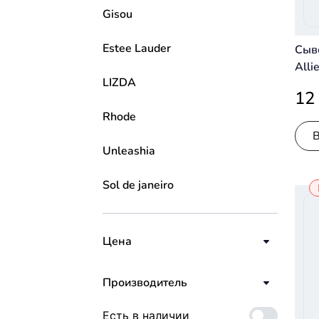
Gisou
Estee Lauder
Сыв
Alli
LIZDA
Pigm
12
Seru
Rhode
Unleashia
Sol de janeiro
Цена
Производитель
Есть в наличии