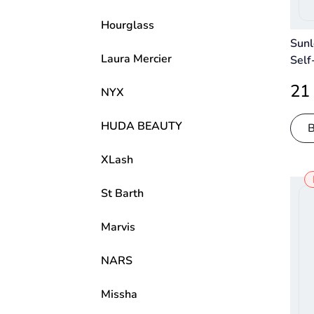
Hourglass
Sunl
Laura Mercier
Self
Brea
21
NYX
Tann
HUDA BEAUTY
XLash
St Barth
Marvis
NARS
Missha