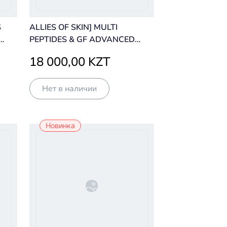
S
ALLIES OF SKIN] MULTI
PEPTIDES & GF ADVANCED
LIFTING SERUM 7 ML
18 000,00 KZT
МУЛЬТИПЕПТИДНАЯ
СЫВОРОТКА С
ПОВЫШЕННЫМ
Нет в наличии
СОДЕРЖАНИЕМ ПЕПТИДОВ
Новинка