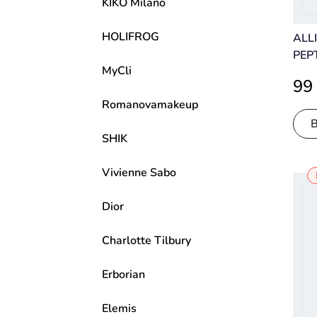
KIKO Milano
HOLIFROG
ALLI
PEP
MyCli
LIF
99
МУЛ
Romanovamakeup
СЫВ
ПО
SHIK
СОД
Vivienne Sabo
Dior
Charlotte Tilbury
Erborian
Elemis