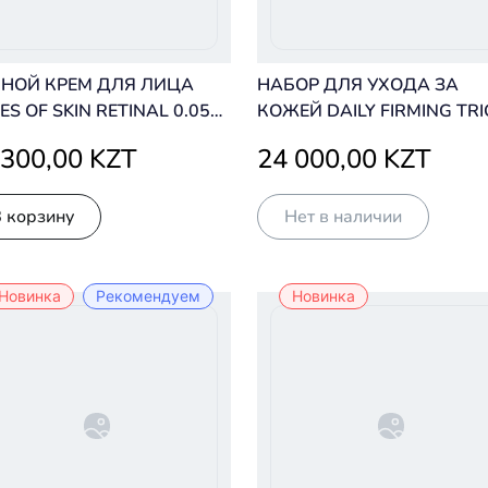
НОЙ КРЕМ ДЛЯ ЛИЦА
НАБОР ДЛЯ УХОДА ЗА
IES OF SKIN RETINAL 0.05%
КОЖЕЙ DAILY FIRMING TRI
EPTIDES ADVANCED REPAIR
SKINCARE KIT
 300,00 KZT
24 000,00 KZT
HT CREAM 50 ML
В корзину
Нет в наличии
Новинка
Рекомендуем
Новинка