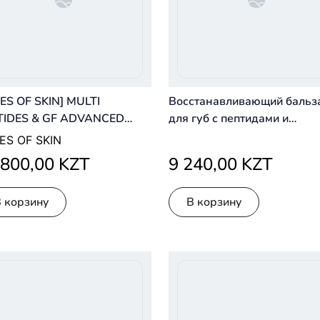
ES OF SKIN] MULTI
Восстанавливающий бальз
TIDES & GF ADVANCED
для губ с пептидами и
TING SERUM 30 ML
керамидами – Allies Of Skin
IES OF SKIN
ЬТИПЕПТИДНАЯ
Peptide & Ceramide Repair
 800,00 KZT
9 240,00 KZT
ОРОТКА С
Lipbalm — 4 ml
ВЫШЕННЫМ
В корзину
В корзину
ЕРЖАНИЕМ ПЕПТИДОВ